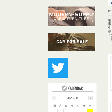
製
素
生
参
※
購
2026/08
日
月
火
水
木
金
土
1