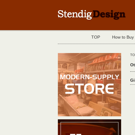
TOP
How to Buy
TO
Ot
G