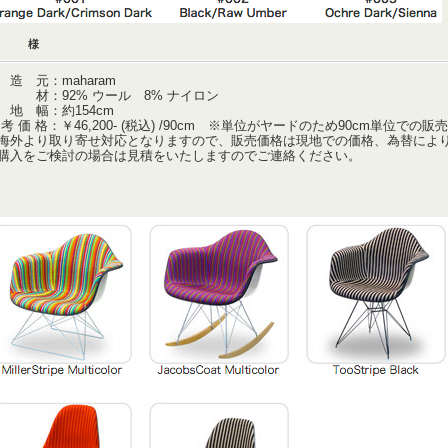
仕 様
 造 元：maharam
 材：92% ウール 8% ナイロン
 地 幅：約154cm
 考 価 格：￥46,200- (税込) /90cm ※単位がヤードのため90cm単位での
海外より取り寄せ対応となりますので、販売価格は現地での価格、為替によ
入をご検討の場合は見積をいたしますのでご連絡ください。