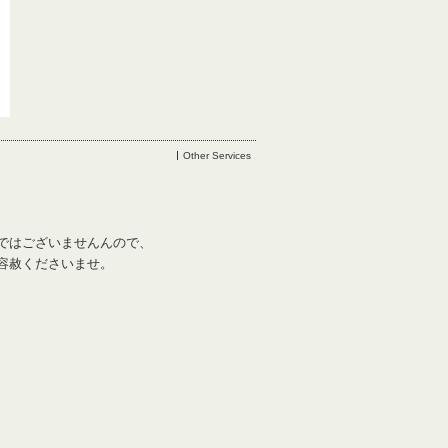
Other Services
ではございませんんので、
容赦くださいませ。