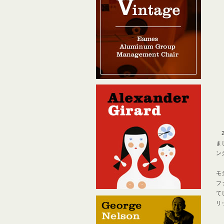
2
ま
ン
モ
フ
て
リ