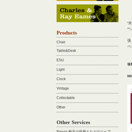
*
*
Products
張
Chair
ペ
Table&Desk
ESU
張
Light
Mil
Clock
Vintage
Collectable
Other
Other Services
Repair 椅子の張替えなどのリペア