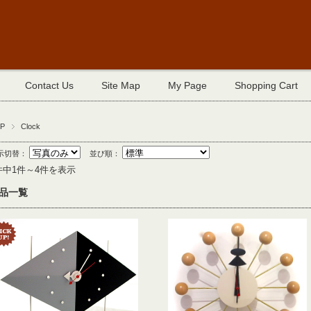
Contact Us
Site Map
My Page
Shopping Cart
P
Clock
示切替：
並び順：
件中1件～4件を表示
品一覧