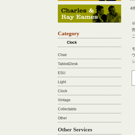
4
Category
Clock
Chair
Table&Desk
ESU
Light
Clock
Vintage
Collectable
Other
Other Services