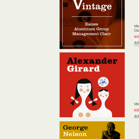
Vi
Cl
¥4
在
Vi
¥3
在