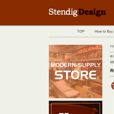
TOP
How to Buy
TO
表
4
商