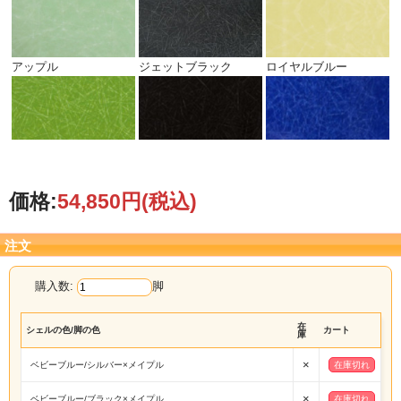
アップル
ジェットブラック
ロイヤルブルー
価格:
54,850円
(税込)
注文
購入数:
脚
在
シェルの色/脚の色
カート
庫
×
ベビーブルー/シルバー×メイプル
在庫切れ
×
ベビーブルー/ブラック×メイプル
在庫切れ