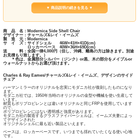
▼ 商品説明の続きを見る ▼
商 品 名：Modernica Side Shell Chair
デザイナー：チャールズ&レイ・イームズ
製 造 元：Modernica
サ イ ズ：サイドシェル 46W×41H×41D(cm)
ロッカーベース 40W×36H×69D(cm)
送 料：全国一律4,000円（但し、沖縄、離島の方は除きます。別途
お見積もり致します。）
＊色は、金属部分シルバー（ジンク）or黒、木の部分をメイプルor
ウォールナットからお選び頂けます。
Charles & Ray Eames/チャールズ&レイ・イームズ、デザインのサイド
チェア
写真の組み合わせはシェルが”ベビーブルー” ベースが”シ
ハーマンミラーのオリジナルを忠実にモダニカ社が復刻したものになり
ルバー（ジンク）×メイプル”です。
ます。
モダニカ社では、1950年当時のオリジナルの金型や機械を使い生産して
います。
材質もポリプロピレンとは違いオリジナルと同じFRPを使用しています
ので、
ポリプロピレンにはない透明感と強度があります。
モダニカ社の製造するグラスファイバーシェルは、イームズ夫妻によっ
てデザインされた
オリジナルシェルに最も近い製品といえます。
ベースは、ロッカーベースです。いつまでも揺れていたくなる使い心地
です。