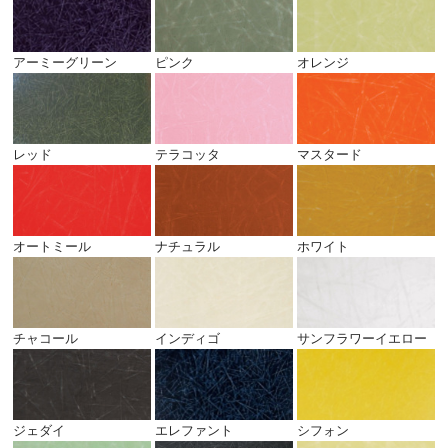
アーミーグリーン
ピンク
オレンジ
レッド
テラコッタ
マスタード
オートミール
ナチュラル
ホワイト
チャコール
インディゴ
サンフラワーイエロー
ジェダイ
エレファント
シフォン