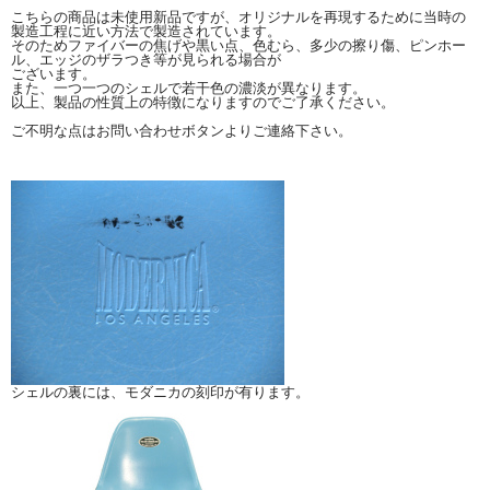
こちらの商品は未使用新品ですが、オリジナルを再現するために当時の
製造工程に近い方法で製造されています。
そのためファイバーの焦げや黒い点、色むら、多少の擦り傷、ピンホー
ル、エッジのザラつき等が見られる場合が
ございます。
また、一つ一つのシェルで若干色の濃淡が異なります。
以上、製品の性質上の特徴になりますのでご了承ください。
ご不明な点はお問い合わせボタンよりご連絡下さい。
シェルの裏には、モダニカの刻印が有ります。