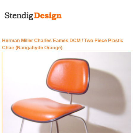
Herman Miller Charles Eames DCM / Two Piece Plastic
Chair (Naugahyde Orange)