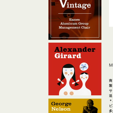
M
商 
製
サ
送
＊
ビ
多