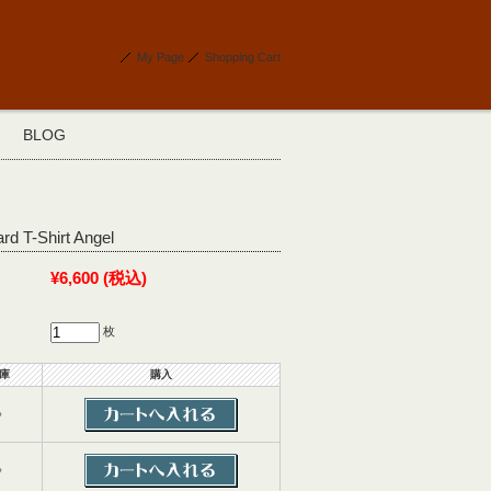
My Page
Shopping Cart
BLOG
rd T-Shirt Angel
¥6,600
(税込)
枚
庫
購入
○
○