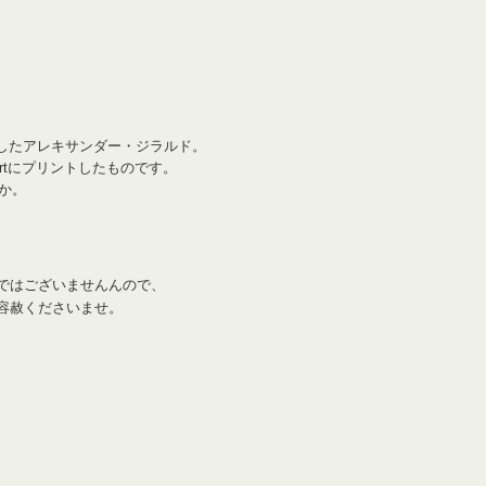
躍したアレキサンダー・ジラルド。
rtにプリントしたものです。
か。
ではございませんんので、
容赦くださいませ。