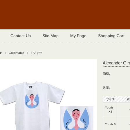
Contact Us
Site Map
My Page
Shopping Cart
P
Collectable
Tシャツ
Alexander Gira
価格:
数量:
サイズ
在
Youth
XS
Youth S