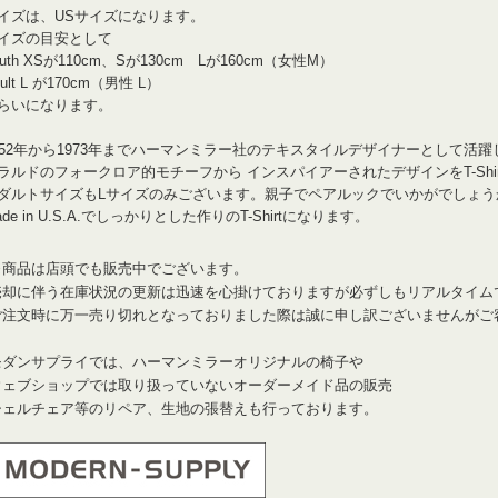
イズは、USサイズになります。
イズの目安として
outh XSが110cm、Sが130cm Lが160cm（女性M）
ult L が170cm（男性 L）
らいになります。
952年から1973年までハーマンミラー社のテキスタイルデザイナーとして活
ラルドのフォークロア的モチーフから インスパイアーされたデザインをT-Shi
ダルトサイズもLサイズのみございます。親子でペアルックでいかがでしょう
ade in U.S.A.でしっかりとした作りのT-Shirtになります。
※商品は店頭でも販売中でございます。
売却に伴う在庫状況の更新は迅速を心掛けておりますが必ずしもリアルタイム
ご注文時に万一売り切れとなっておりました際は誠に申し訳ございませんがご
モダンサプライでは、ハーマンミラーオリジナルの椅子や
ウェブショップでは取り扱っていないオーダーメイド品の販売
シェルチェア等のリペア、生地の張替えも行っております。