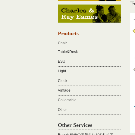
下
Products
Chair
Table&Desk
ESU
Light
Clock
Vintage
Collectable
Other
Other Services
Repair 椅子の張替えなどのリペア