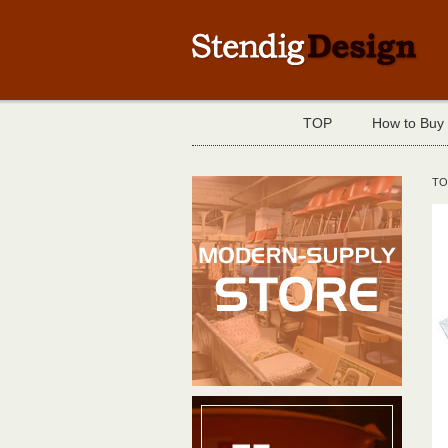
TOP
How to Buy
TO