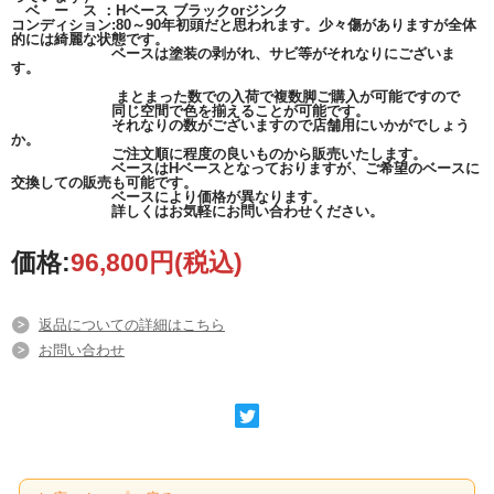
ベ ー ス ：Hベース ブラックorジンク
コンディション:80～90年初頭だと思われます。少々傷がありますが全体
的には綺麗な状態です。
ベースは塗装の剥がれ、サビ等がそれなりにございま
す。
まとまった数での入荷で複数脚ご購入が可能ですので
同じ空間で色を揃えることが可能です。
それなりの数がございますので店舗用にいかがでしょう
か。
ご注文順に程度の良いものから販売いたします。
ベースはHベースとなっておりますが、ご希望のベースに
交換しての販売も可能です。
ベースにより価格が異なります。
詳しくはお気軽にお問い合わせください。
価格:
96,800円
(税込)
返品についての詳細はこちら
お問い合わせ